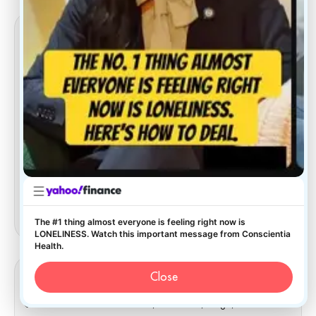
Carolina del Norte
10130 Perimeter Parkway, Charlotte, NC 28216
Inicie una conversación
1 (877) 803-5342
(917) 477-6852
info@conscientiahealth.com
The #1 thing almost everyone is feeling right now is
LONELINESS. Watch this important message from Conscientia
Health.
Dakota del Norte
Close
1531 32nd Avenue South, Suite 102, Fargo, ND 58103