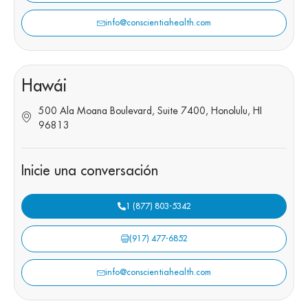
info@conscientiahealth.com
Hawái
500 Ala Moana Boulevard, Suite 7400, Honolulu, HI
96813
Inicie una conversación
1 (877) 803-5342
(917) 477-6852
info@conscientiahealth.com