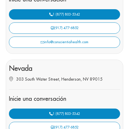
1 (877) 803-5342
(917) 477-6852
info@conscientiahealth.com
Nevada
303 South Water Street, Henderson, NV 89015
Inicie una conversación
1 (877) 803-5342
(917) 477-6852