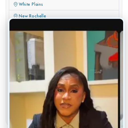
White Plains
New Rochelle
Albany
Rochester
Buffalo
Inicie una conversación
1 (877) 803-5342
(917) 477-6852
info@conscientiahealth.com