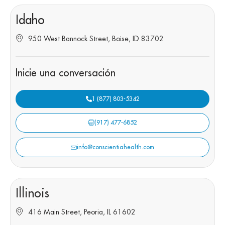
Idaho
950 West Bannock Street, Boise, ID 83702
Inicie una conversación
1 (877) 803-5342
(917) 477-6852
info@conscientiahealth.com
Illinois
416 Main Street, Peoria, IL 61602