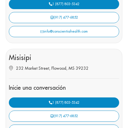
1 (877) 803-5342
(917) 477-6852
info@conscientiahealth.com
Misisipi
232 Market Street, Flowood, MS 39232
Inicie una conversación
1 (877) 803-5342
(917) 477-6852