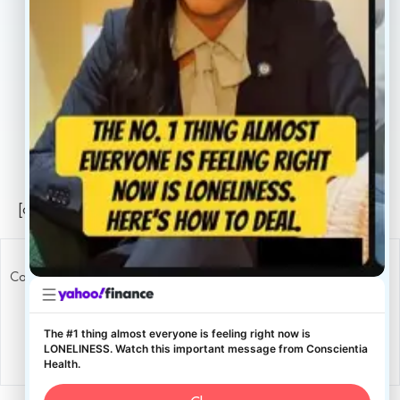
Careers
Legal
Privacy Policy
Sitemap
[conscientia_popup]
Copyright ConscientiaHealth © 2026
The #1 thing almost everyone is feeling right now is
LONELINESS. Watch this important message from Conscientia
Health.