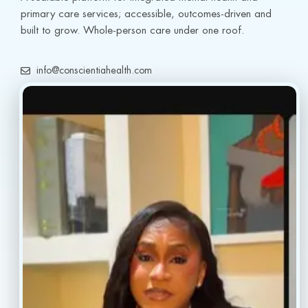
primary care services; accessible, outcomes-driven and 
built to grow. Whole-person care under one roof.
info@conscientiahealth.com
(877) 803-5342
(917) 477-6852
Resources
Faq’s
Home
Blogs
Treatment
Reviews
Our Providers
Contact
About
Book Now
Insurance
Locations