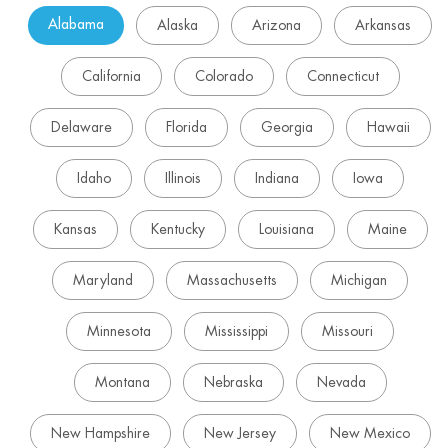
Alabama
Alaska
Arizona
Arkansas
California
Colorado
Connecticut
Delaware
Florida
Georgia
Hawaii
Idaho
Illinois
Indiana
Iowa
Kansas
Kentucky
Louisiana
Maine
Maryland
Massachusetts
Michigan
Minnesota
Mississippi
Missouri
Montana
Nebraska
Nevada
New Hampshire
New Jersey
New Mexico