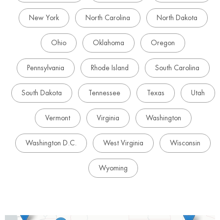
New York
North Carolina
North Dakota
Ohio
Oklahoma
Oregon
Pennsylvania
Rhode Island
South Carolina
South Dakota
Tennessee
Texas
Utah
Vermont
Virginia
Washington
Washington D.C.
West Virginia
Wisconsin
Wyoming