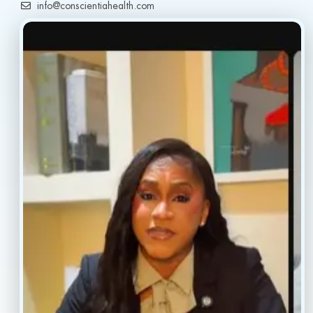
info@conscientiahealth.com
(877) 803-5342
(917) 477-6852
Resources
Faq’s
Home
Blogs
Treatment
Reviews
Our Providers
Contact
About
Book Now
Insurance
Locations
Careers
Legal