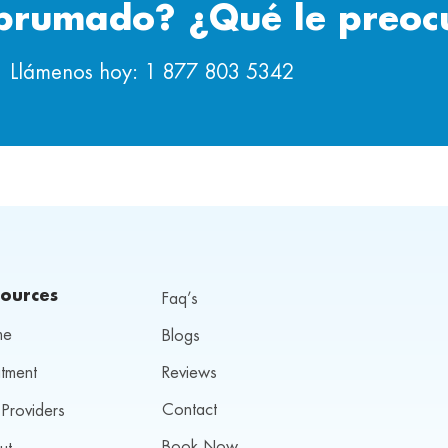
abrumado? ¿Qué le preo
Llámenos hoy: 1 877 803 5342
ources
Faq’s
me
Blogs
tment
Reviews
Contact
Providers
Book Now