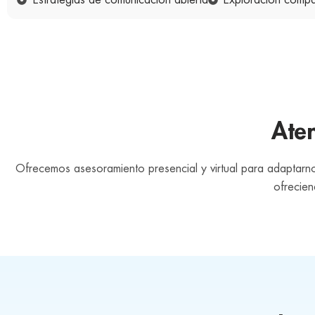
Estrategias de comunicación abierta
Exploración compa
Aten
Ofrecemos asesoramiento presencial y virtual para adaptar
ofrecien