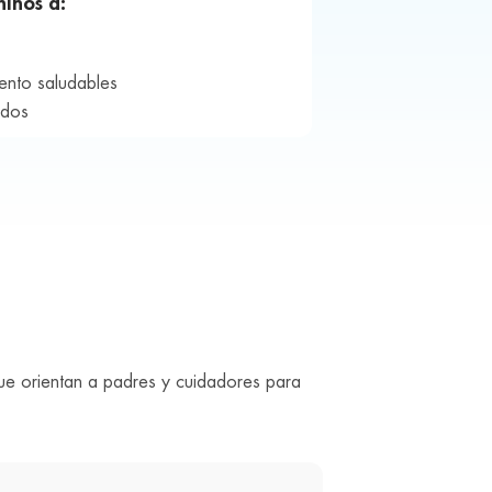
niños a:
iento saludables
ados
que orientan a padres y cuidadores para